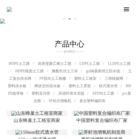
产品中心
—— product ——
HDPE土工膜
/
高密度聚乙烯土工膜
/
LDPE土工膜
/
LLDPE土工膜
/
HDPE糙面土工膜
/
聚酯长丝土工布
/
gcl纳基膨润土防水毯
/
土
工复合排水网
/
PP双向土工格栅
/
塑料土工格室
/
三维植被网
/
塑料排水板
/
网状交织排水板
/
塑料土工席垫
/
软式透水管
/
HD
PE植草格
/
塑料盲沟管
/
高强纤维水泥毯
/
EPDM土工膜
/
pvc复
合膜
/
叶轮式增氧机
/
复合塑料编织布
山东蜂巢土工格室商家
中国塑料复合编织布厂家