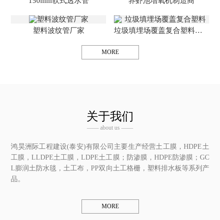
150mm软式透水管
养虾池增氧机制造商
塑料波纹管厂家
垃圾填埋场覆盖复合塑料编织布
MORE
关于我们
—— about us ——
鸿昊洲际工程建设(泰安)有限公司
主要生产经营土工膜，HDPE土
工膜，LLDPE土工膜，LDPE土工膜；防渗膜，HDPE防渗膜；GC
L膨润土防水毯，土工布，PP双向土工格栅，塑料排水板等系列产
品。
MORE