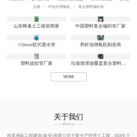
合膜
/
叶轮式增氧机
/
复合塑料编织布
山东蜂巢土工格室商家
中国塑料复合编织布厂家
150mm软式透水管
养虾池增氧机制造商
塑料波纹管厂家
垃圾填埋场覆盖复合塑料编织布
MORE
关于我们
—— about us ——
鸿昊洲际工程建设(泰安)有限公司
主要生产经营土工膜，HDPE土