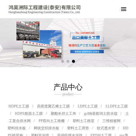
产品中心
—— product ——
HDPE土工膜
/
高密度聚乙烯土工膜
/
LDPE土工膜
/
LLDPE土工膜
/
HDPE糙面土工膜
/
聚酯长丝土工布
/
gcl纳基膨润土防水毯
/
土
工复合排水网
/
PP双向土工格栅
/
塑料土工格室
/
三维植被网
/
塑料排水板
/
网状交织排水板
/
塑料土工席垫
/
软式透水管
/
HD
PE植草格
/
塑料盲沟管
/
高强纤维水泥毯
/
EPDM土工膜
/
pvc复