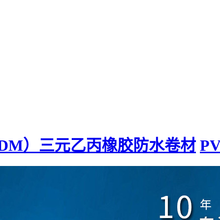
PDM）三元乙丙橡胶防水卷材
P