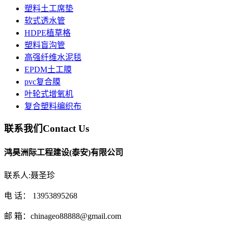
塑料土工席垫
软式透水管
HDPE植草格
塑料盲沟管
高强纤维水泥毯
EPDM土工膜
pvc复合膜
叶轮式增氧机
复合塑料编织布
联系我们
Contact Us
鸿昊洲际工程建设(泰安)有限公司
联系人:聂圣珍
电 话： 13953895268
邮 箱：chinageo88888@gmail.com