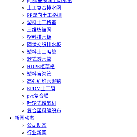
gcl纳基膨润土防水毯
土工复合排水网
PP双向土工格栅
塑料土工格室
三维植被网
塑料排水板
网状交织排水板
塑料土工席垫
软式透水管
HDPE植草格
塑料盲沟管
高强纤维水泥毯
EPDM土工膜
pvc复合膜
叶轮式增氧机
复合塑料编织布
新闻动态
公司动态
行业新闻