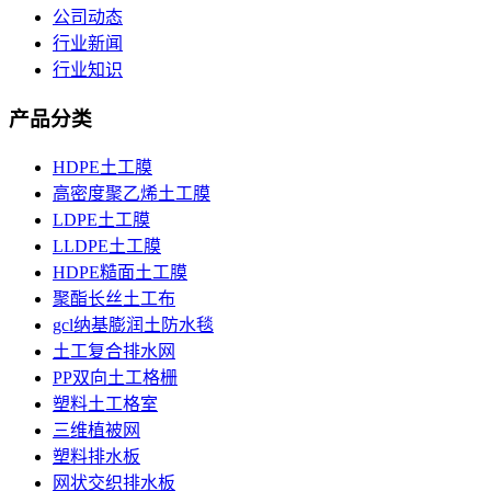
公司动态
行业新闻
行业知识
产品分类
HDPE土工膜
高密度聚乙烯土工膜
LDPE土工膜
LLDPE土工膜
HDPE糙面土工膜
聚酯长丝土工布
gcl纳基膨润土防水毯
土工复合排水网
PP双向土工格栅
塑料土工格室
三维植被网
塑料排水板
网状交织排水板