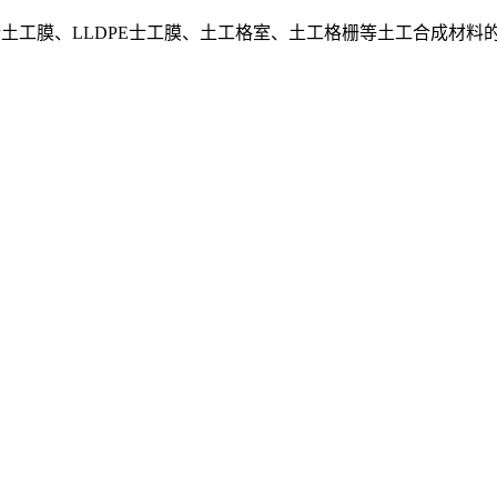
乙烯土工膜、LLDPE士工膜、土工格室、土工格栅等土工合成材料