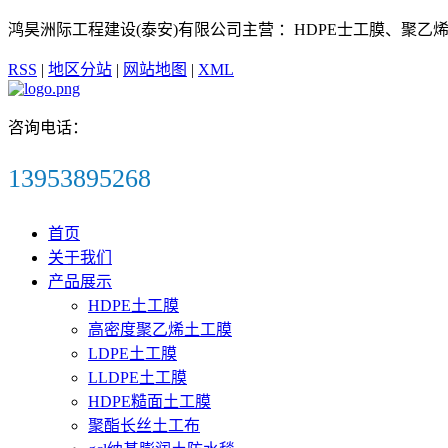
鸿昊洲际工程建设(泰安)有限公司主营 ：HDPE士工膜、聚
RSS
|
地区分站
|
网站地图
|
XML
咨询电话：
13953895268
首页
关于我们
产品展示
HDPE土工膜
高密度聚乙烯土工膜
LDPE土工膜
LLDPE土工膜
HDPE糙面土工膜
聚酯长丝土工布