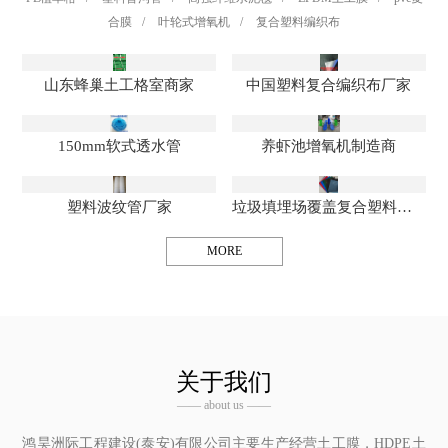
合膜
/
叶轮式增氧机
/
复合塑料编织布
山东蜂巢土工格室商家
中国塑料复合编织布厂家
150mm软式透水管
养虾池增氧机制造商
塑料波纹管厂家
垃圾填埋场覆盖复合塑料编织布
MORE
关于我们
—— about us ——
鸿昊洲际工程建设(泰安)有限公司
主要生产经营土工膜，HDPE土