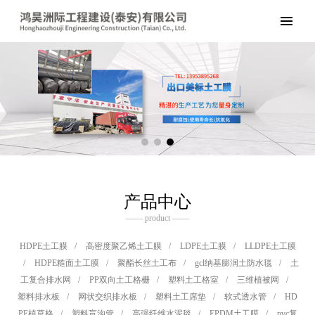
产品中心
—— product ——
HDPE土工膜
/
高密度聚乙烯土工膜
/
LDPE土工膜
/
LLDPE土工膜
/
HDPE糙面土工膜
/
聚酯长丝土工布
/
gcl纳基膨润土防水毯
/
土
工复合排水网
/
PP双向土工格栅
/
塑料土工格室
/
三维植被网
/
塑料排水板
/
网状交织排水板
/
塑料土工席垫
/
软式透水管
/
HD
PE植草格
/
塑料盲沟管
/
高强纤维水泥毯
/
EPDM土工膜
/
pvc复